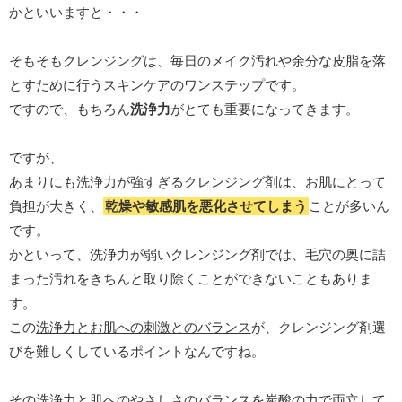
かといいますと・・・
そもそもクレンジングは、毎日のメイク汚れや余分な皮脂を落
とすために行うスキンケアのワンステップです。
ですので、もちろん
洗浄力
がとても重要になってきます。
ですが、
あまりにも洗浄力が強すぎるクレンジング剤は、お肌にとって
負担が大きく、
乾燥や敏感肌を悪化させてしまう
ことが多いん
です。
かといって、洗浄力が弱いクレンジング剤では、毛穴の奥に詰
まった汚れをきちんと取り除くことができないこともありま
す。
この
洗浄力とお肌への刺激とのバランス
が、クレンジング剤選
びを難しくしているポイントなんですね。
その洗浄力と肌へのやさしさのバランスを炭酸の力で両立して