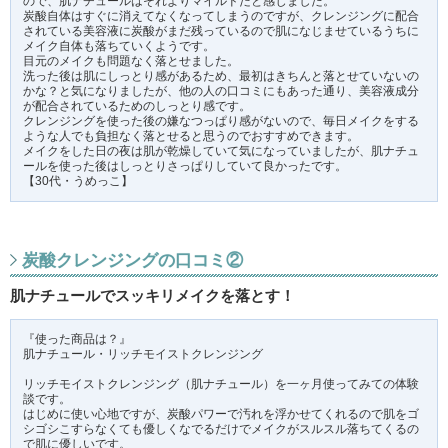
ので、肌ナチュールはそれよりマイルドだと感じました。
炭酸自体はすぐに消えてなくなってしまうのですが、クレンジングに配合
されている美容液に炭酸がまだ残っているので肌になじませているうちに
メイク自体も落ちていくようです。
目元のメイクも問題なく落とせました。
洗った後は肌にしっとり感があるため、最初はきちんと落とせていないの
かな？と気になりましたが、他の人の口コミにもあった通り、美容液成分
が配合されているためのしっとり感です。
クレンジングを使った後の嫌なつっぱり感がないので、毎日メイクをする
ような人でも負担なく落とせると思うのでおすすめできます。
メイクをした日の夜は肌が乾燥していて気になっていましたが、肌ナチュ
ールを使った後はしっとりさっぱりしていて良かったです。
【30代・うめっこ】
炭酸クレンジングの口コミ②
肌ナチュールでスッキリメイクを落とす！
『使った商品は？』
肌ナチュール・リッチモイストクレンジング
リッチモイストクレンジング（肌ナチュール）を一ヶ月使ってみての体験
談です。
はじめに使い心地ですが、炭酸パワーで汚れを浮かせてくれるので肌をゴ
シゴシこすらなくても優しくなでるだけでメイクがスルスル落ちてくるの
で肌に優しいです。