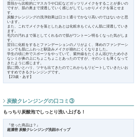
普段から比較的にマスカラや口紅などガッツリメイクをすることが多いの
ですが、肌の奥まで浸透していく感じがしてしっかりメイクを落とせま
す。
炭酸クレンジングの洗浄効果は口コミ通りでかなり高いのではないかと思
います。
また、これでメイクを落としたあとは化粧水もぐんぐん肌に浸透していき
ます。
毛穴の汚れまで落としてくれるので肌がワントーン明るくなった気がしま
す。
翌日に化粧をするとファンデーションのノリがよく、薄めのファンデーシ
ョンでも肌にふわっと馴染みメイクが崩れにくくなりました。
学生の頃に外でスポーツをやっていて、紫外線をたくさん浴びたため小さ
なシミが鼻の上にちょこちょことあったのですが、そのシミも薄くなって
きたように感じます。
肌に潤いとハリ、ツヤも出てきたのでこれからもリピートしていきたいお
すすめできるクレンジングです。
【23歳・あす】
炭酸クレンジングの口コミ③
もっちり炭酸泡でしっとり洗い上げる！
『使った商品は？』
超濃密 炭酸クレンジング洗顔ホイップ