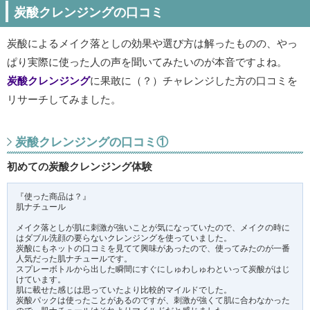
炭酸クレンジングの口コミ
炭酸によるメイク落としの効果や選び方は解ったものの、やっ
ぱり実際に使った人の声を聞いてみたいのが本音ですよね。
炭酸クレンジング
に果敢に（？）チャレンジした方の口コミを
リサーチしてみました。
炭酸クレンジングの口コミ①
初めての炭酸クレンジング体験
『使った商品は？』
肌ナチュール
メイク落としが肌に刺激が強いことが気になっていたので、メイクの時に
はダブル洗顔の要らないクレンジングを使っていました。
炭酸にもネットの口コミを見てて興味があったので、使ってみたのが一番
人気だった肌ナチュールです。
スプレーボトルから出した瞬間にすぐにしゅわしゅわといって炭酸がはじ
けています。
肌に載せた感じは思っていたより比較的マイルドでした。
炭酸パックは使ったことがあるのですが、刺激が強くて肌に合わなかった