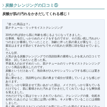
炭酸クレンジングの口コミ⑤
炭酸が肌の汚れをかきだしてくれる感じ！
『使った商品は？』
肌ナチュール・リッチモイストクレンジング
30代の半ば頃から肌に年齢を感じるようになってきました。
仕事柄、毎日しっかりめのメイクをするのですが、その洗い残し汚れがい
つのまにか蓄積していったことと、加齢に伴った肌の衰えが重なり、ここ
最近はますます肌がくすみがちでキメの乱れた状態に頭を悩ませていまし
た。
そんな折、
人気がある炭酸クレンジングでの洗顔効果の素晴らしさを友人の口コミで
聞き、試してみたいと思った私。
早速友人のおすすめだった、肌ナチュールのリッチモイストクレンジング
という商品を購入したのです。
炭酸というだけあって、泡自体がひんやりシュワシュワする感じには驚き
ました。
肌に乗せると、洗顔料なのに肌の奥まで成分が浸透していくような感じが
あります。
肌にしっかり馴染ませて洗いあがった肌は、メイクがしっかり落ちている
だけでなく、肌に蓄積された汚れまでかきだしてくれているような爽快感
を覚えました。
それだけでなく肌はリセットされているのに、クレンジングの後、化粧水
を叩いたあとのように肌には潤いが満ち、キメが整っていることには感動
しました。
長く使い続けるうちにいつのまにか気になっていた肌のくすみもなくなっ