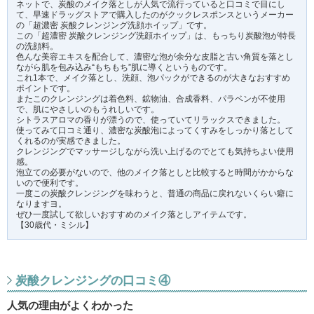
ネットで、炭酸のメイク落としが人気で流行っていると口コミで目にし
て、早速ドラッグストアで購入したのがクックレスポンスというメーカー
の「超濃密 炭酸クレンジング洗顔ホイップ」です。
この「超濃密 炭酸クレンジング洗顔ホイップ」は、もっちり炭酸泡が特長
の洗顔料。
色んな美容エキスを配合して、濃密な泡が余分な皮脂と古い角質を落とし
ながら肌を包み込み“もちもち”肌に導くというものです。
これ1本で、メイク落とし、洗顔、泡パックができるのが大きなおすすめ
ポイントです。
またこのクレンジングは着色料、鉱物油、合成香料、パラベンが不使用
で、肌にやさしいのもうれしいです。
シトラスアロマの香りが漂うので、使っていてリラックスできました。
使ってみて口コミ通り、濃密な炭酸泡によってくすみをしっかり落として
くれるのが実感できました。
クレンジングでマッサージしながら洗い上げるのでとても気持ちよい使用
感。
泡立ての必要がないので、他のメイク落としと比較すると時間がかからな
いので便利です。
一度この炭酸クレンジングを味わうと、普通の商品に戻れないくらい癖に
なりますヨ。
ぜひ一度試して欲しいおすすめのメイク落としアイテムです。
【30歳代・ミシル】
炭酸クレンジングの口コミ④
人気の理由がよくわかった