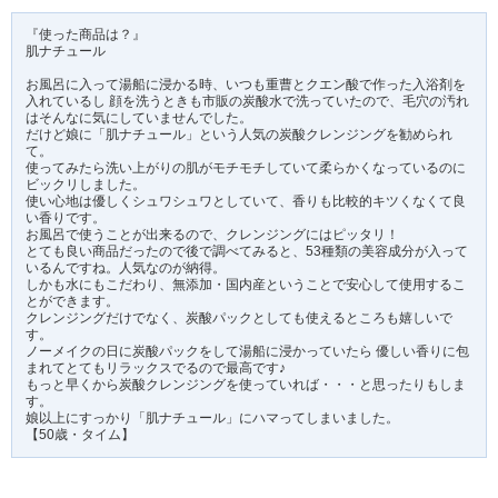
『使った商品は？』
肌ナチュール
お風呂に入って湯船に浸かる時、いつも重曹とクエン酸で作った入浴剤を
入れているし 顔を洗うときも市販の炭酸水で洗っていたので、毛穴の汚れ
はそんなに気にしていませんでした。
だけど娘に「肌ナチュール」という人気の炭酸クレンジングを勧められ
て。
使ってみたら洗い上がりの肌がモチモチしていて柔らかくなっているのに
ビックリしました。
使い心地は優しくシュワシュワとしていて、香りも比較的キツくなくて良
い香りです。
お風呂で使うことが出来るので、クレンジングにはピッタリ！
とても良い商品だったので後で調べてみると、53種類の美容成分が入って
いるんですね。人気なのが納得。
しかも水にもこだわり、無添加・国内産ということで安心して使用するこ
とができます。
クレンジングだけでなく、炭酸パックとしても使えるところも嬉しいで
す。
ノーメイクの日に炭酸パックをして湯船に浸かっていたら 優しい香りに包
まれてとてもリラックスでるので最高です♪
もっと早くから炭酸クレンジングを使っていれば・・・と思ったりもしま
す。
娘以上にすっかり「肌ナチュール」にハマってしまいました。
【50歳・タイム】